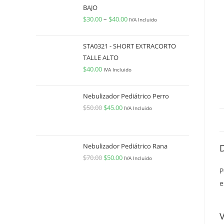
BAJO
$
30.00
–
$
40.00
IVA Incluido
STA0321 - SHORT EXTRACORTO
TALLE ALTO
$
40.00
IVA Incluido
Nebulizador Pediátrico Perro
$
50.00
$
45.00
IVA Incluido
Nebulizador Pediátrico Rana
$
70.00
$
50.00
IVA Incluido
P
e