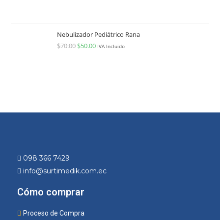
Nebulizador Pediátrico Rana
$
70.00
$
50.00
IVA Incluido
098 366 7429
info@surtimedik.com.ec
Cómo comprar
Proceso de Compra